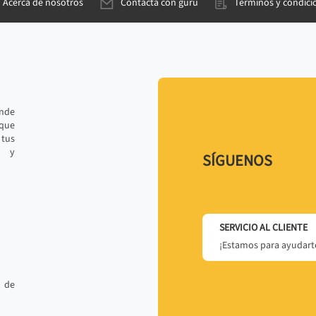
Acerca de nosotros
Contacta con gurú
Términos y condici
ande
 que
tus
r y
SÍGUENOS
SERVICIO AL CLIENTE
¡Estamos para ayudarte
 de