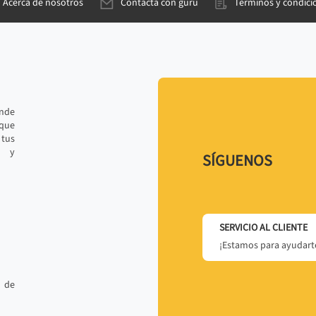
Acerca de nosotros
Contacta con gurú
Términos y condici
ande
 que
tus
r y
SÍGUENOS
SERVICIO AL CLIENTE
¡Estamos para ayudarte
 de