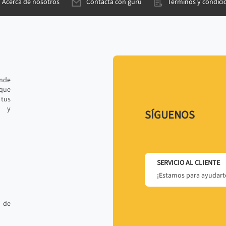
Acerca de nosotros
Contacta con gurú
Términos y condici
ande
 que
tus
r y
SÍGUENOS
SERVICIO AL CLIENTE
¡Estamos para ayudarte
 de