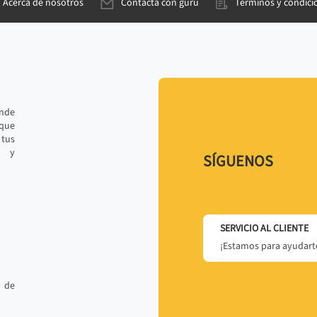
Acerca de nosotros
Contacta con gurú
Términos y condici
ande
 que
tus
r y
SÍGUENOS
SERVICIO AL CLIENTE
¡Estamos para ayudarte
 de