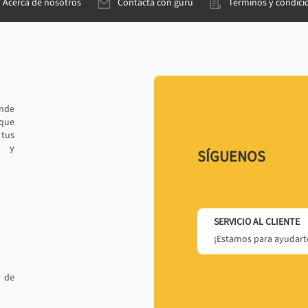
Acerca de nosotros
Contacta con gurú
Términos y condici
ande
 que
tus
r y
SÍGUENOS
SERVICIO AL CLIENTE
¡Estamos para ayudarte
 de