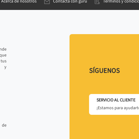
Acerca de nosotros
Contacta con gurú
Términos y condici
ande
 que
tus
r y
SÍGUENOS
SERVICIO AL CLIENTE
¡Estamos para ayudarte
 de