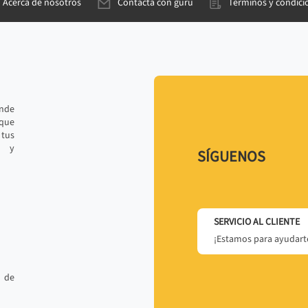
Acerca de nosotros
Contacta con gurú
Términos y condici
ande
 que
tus
r y
SÍGUENOS
SERVICIO AL CLIENTE
¡Estamos para ayudarte
 de