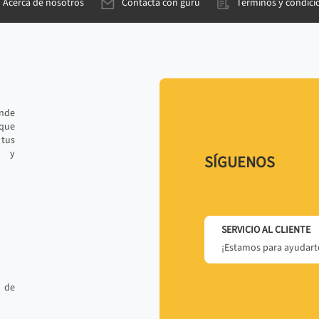
Acerca de nosotros
Contacta con gurú
Términos y condici
ande
 que
tus
r y
SÍGUENOS
SERVICIO AL CLIENTE
¡Estamos para ayudarte
 de