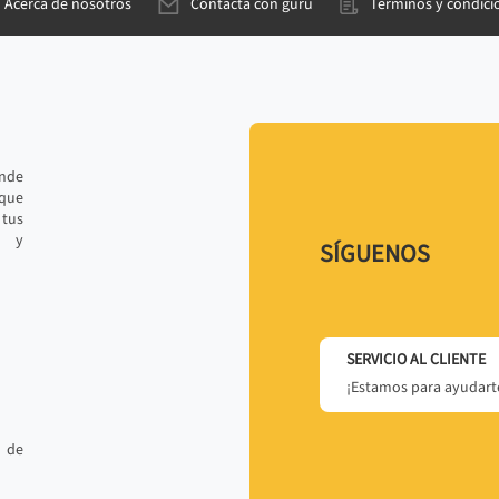
Acerca de nosotros
Contacta con gurú
Términos y condici
ande
 que
tus
r y
SÍGUENOS
SERVICIO AL CLIENTE
¡Estamos para ayudarte
 de