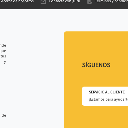
Acerca de nosotros
Contacta con gurú
Términos y condici
ande
 que
tus
r y
SÍGUENOS
SERVICIO AL CLIENTE
¡Estamos para ayudarte
 de