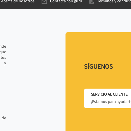
Acerca de nosotros
Contacta con gurú
Términos y condici
ande
 que
tus
r y
SÍGUENOS
SERVICIO AL CLIENTE
¡Estamos para ayudarte
 de