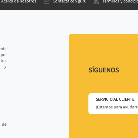
Acerca de nosotros
Contacta con gurú
Términos y condici
ande
 que
tus
r y
SÍGUENOS
SERVICIO AL CLIENTE
¡Estamos para ayudarte
 de