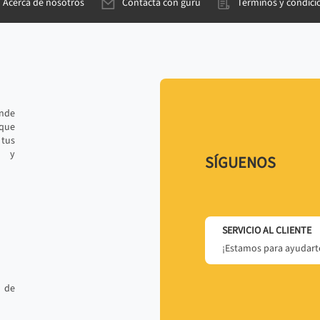
Acerca de nosotros
Contacta con gurú
Términos y condici
ande
 que
tus
r y
SÍGUENOS
SERVICIO AL CLIENTE
¡Estamos para ayudarte
 de