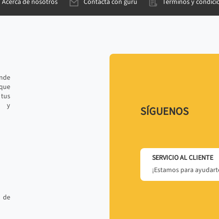
Acerca de nosotros
Contacta con gurú
Términos y condici
ande
 que
tus
r y
SÍGUENOS
SERVICIO AL CLIENTE
¡Estamos para ayudarte
 de