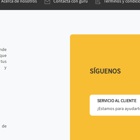
Acerca de nosotros
Contacta con gurú
Términos y condici
ande
 que
tus
r y
SÍGUENOS
SERVICIO AL CLIENTE
¡Estamos para ayudarte
 de