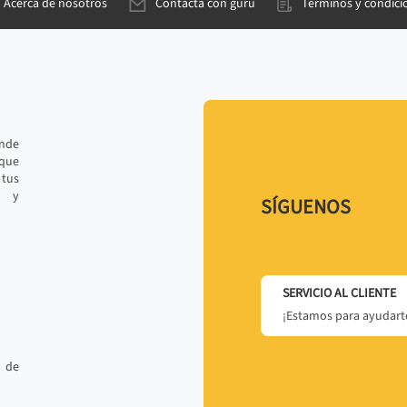
Acerca de nosotros
Contacta con gurú
Términos y condici
ande
 que
tus
r y
SÍGUENOS
SERVICIO AL CLIENTE
¡Estamos para ayudarte
 de