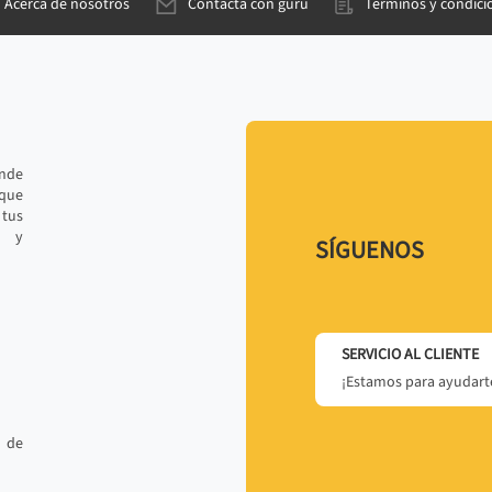
Acerca de nosotros
Contacta con gurú
Términos y condici
ande
 que
tus
r y
SÍGUENOS
SERVICIO AL CLIENTE
¡Estamos para ayudarte
 de