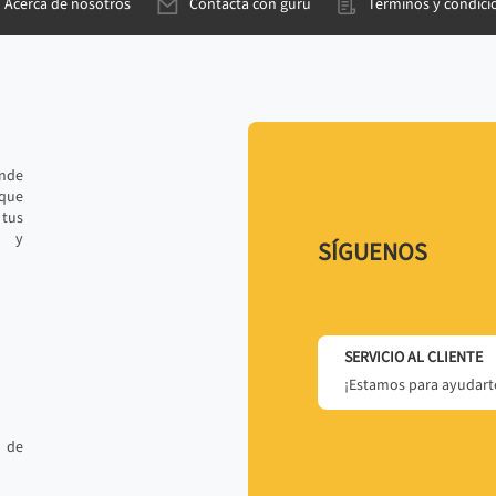
Acerca de nosotros
Contacta con gurú
Términos y condici
ande
 que
tus
r y
SÍGUENOS
SERVICIO AL CLIENTE
¡Estamos para ayudarte
 de