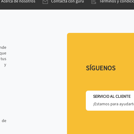
Acerca de nosotros
Contacta con gurú
Términos y condici
ande
 que
tus
r y
SÍGUENOS
SERVICIO AL CLIENTE
¡Estamos para ayudarte
 de