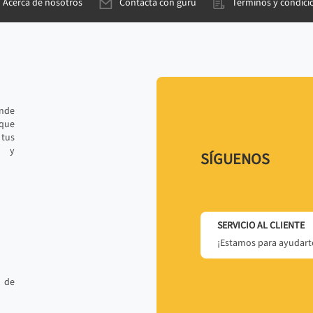
Acerca de nosotros
Contacta con gurú
Términos y condici
ande
 que
tus
r y
SÍGUENOS
SERVICIO AL CLIENTE
¡Estamos para ayudarte
 de