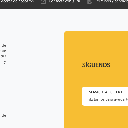
Acerca de nosotros
Contacta con gurú
Términos y condici
ande
 que
tus
r y
SÍGUENOS
SERVICIO AL CLIENTE
¡Estamos para ayudarte
 de