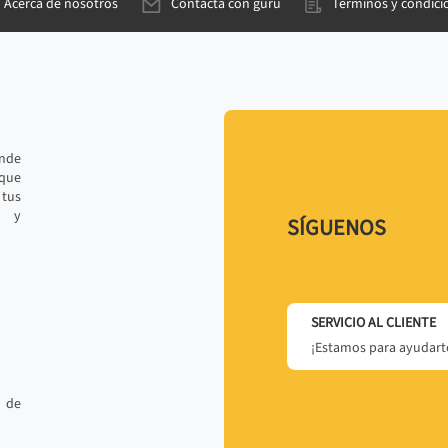
Acerca de nosotros
Contacta con gurú
Términos y condici
ande
 que
tus
r y
SÍGUENOS
SERVICIO AL CLIENTE
¡Estamos para ayudarte
 de