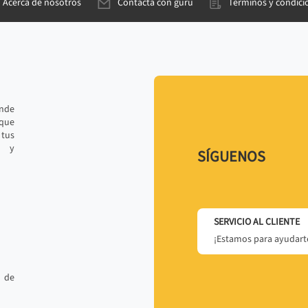
Acerca de nosotros
Contacta con gurú
Términos y condici
ande
 que
tus
r y
SÍGUENOS
SERVICIO AL CLIENTE
¡Estamos para ayudarte
 de