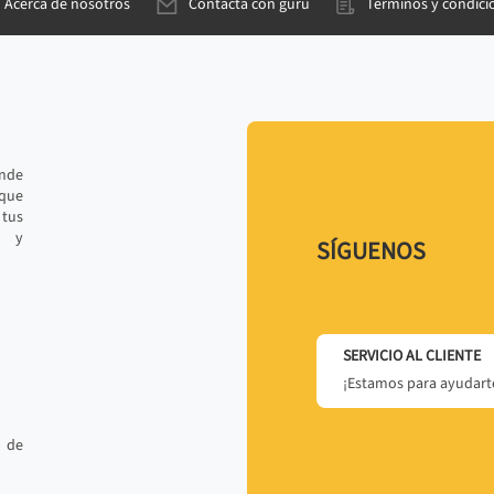
Acerca de nosotros
Contacta con gurú
Términos y condici
ande
 que
tus
r y
SÍGUENOS
SERVICIO AL CLIENTE
¡Estamos para ayudarte
 de