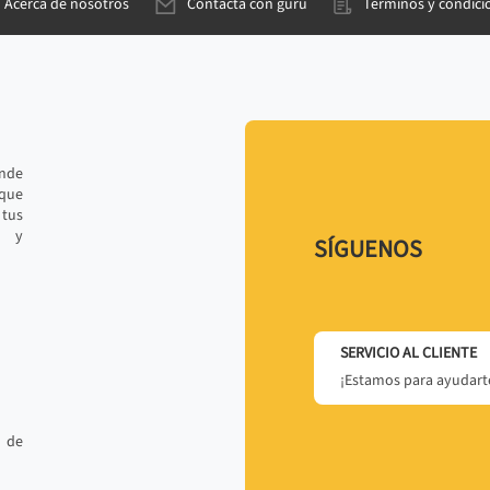
Acerca de nosotros
Contacta con gurú
Términos y condici
ande
 que
tus
r y
SÍGUENOS
SERVICIO AL CLIENTE
¡Estamos para ayudarte
 de