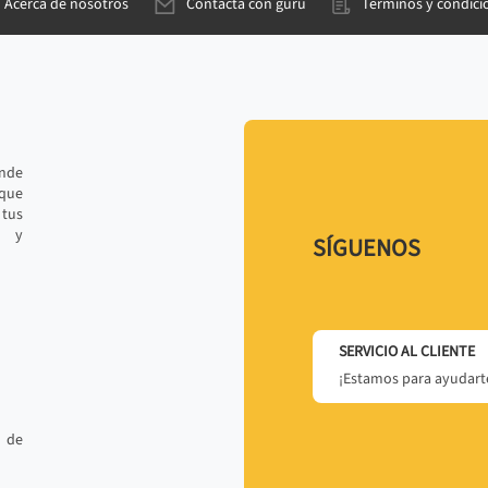
Acerca de nosotros
Contacta con gurú
Términos y condici
ande
 que
tus
r y
SÍGUENOS
SERVICIO AL CLIENTE
¡Estamos para ayudarte
 de