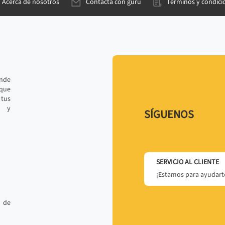
Acerca de nosotros
Contacta con gurú
Términos y condici
ande
 que
tus
r y
SÍGUENOS
SERVICIO AL CLIENTE
¡Estamos para ayudarte
 de