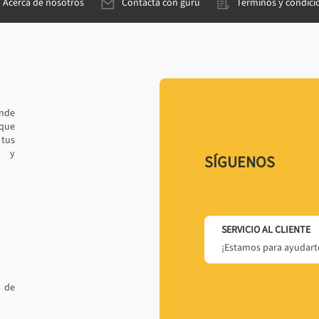
Acerca de nosotros
Contacta con gurú
Términos y condici
ande
 que
tus
r y
SÍGUENOS
SERVICIO AL CLIENTE
¡Estamos para ayudarte
 de