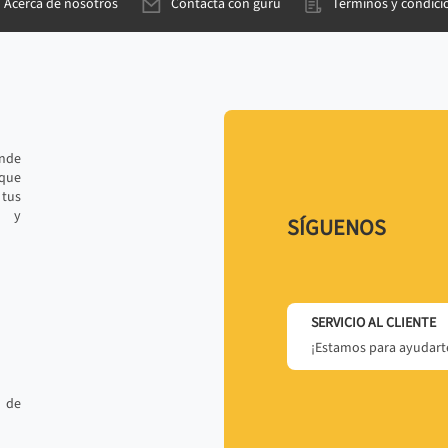
Acerca de nosotros
Contacta con gurú
Términos y condici
ande
 que
tus
r y
SÍGUENOS
SERVICIO AL CLIENTE
¡Estamos para ayudarte
 de