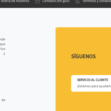
Acerca de nosotros
Contacta con gurú
Términos y condici
ande
 que
tus
r y
SÍGUENOS
SERVICIO AL CLIENTE
¡Estamos para ayudarte
 de