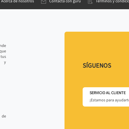
Acerca de nosotros
Contacta con gurú
Términos y condici
ande
 que
tus
r y
SÍGUENOS
SERVICIO AL CLIENTE
¡Estamos para ayudarte
 de