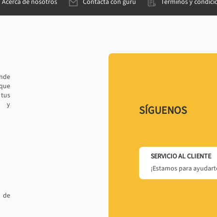
Acerca de nosotros
Contacta con gurú
Términos y condici
ande
 que
tus
r y
SÍGUENOS
SERVICIO AL CLIENTE
¡Estamos para ayudarte
 de