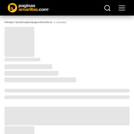
Petroleo Y Sus Derivados Energia A Domicilio en
:
5
resultados